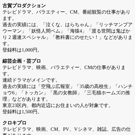
古賀プロダクション
テレビドラマ、バラエティー、CM、番組観覧の仕事があり
ます。
過去の実績には、「泣くな、はらちゃん」「リッチマンプア
ウーマン」「妖怪人間ベム」「海猿4」「渡る世間は鬼ばか
り 2 週連スペシャル」「教科書にのせたい！」などがありま
す。
登録料は1,000円。
綜芸企画・芸プロ
テレビドラマ、映画、バラエティー、CMの仕事がありま
す。
連続ドラマがメインです。
過去の実績には「空飛ぶ広報室」「35歳の高校生」「ハンチ
ョウ6」「トッカン」「黒の女教師」「三毛猫ホームズの推
理」などがあります。
東京23区内、都内近辺にお住まいの人が対象です。
登録料は1,500円。
クロキプロ
テレビドラマ、映画、CM、PV、Vシネマ、雑誌、広告の仕