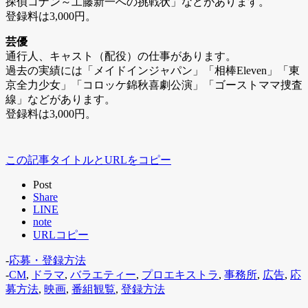
探偵コナン～工藤新一への挑戦状」などがあります。
登録料は3,000円。
芸優
通行人、キャスト（配役）の仕事があります。
過去の実績には「メイドインジャパン」「相棒Eleven」「東
京全力少女」「コロッケ錦秋喜劇公演」「ゴーストママ捜査
線」などがあります。
登録料は3,000円。
この記事タイトルとURLをコピー
Post
Share
LINE
note
URLコピー
-
応募・登録方法
-
CM
,
ドラマ
,
バラエティー
,
プロエキストラ
,
事務所
,
広告
,
応
募方法
,
映画
,
番組観覧
,
登録方法