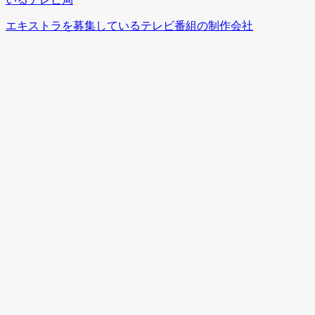
エキストラを募集しているテレビ番組の制作会社