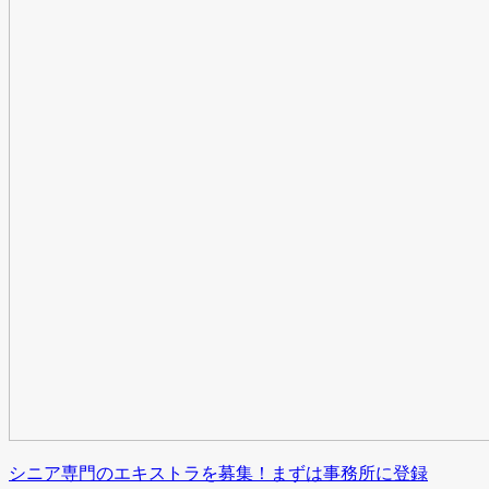
シニア専門のエキストラを募集！まずは事務所に登録