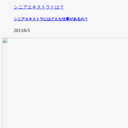
シニアエキストラとは？
シニアエキストラにはどんな仕事があるの？
2013/6/3