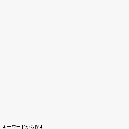
キーワードから探す