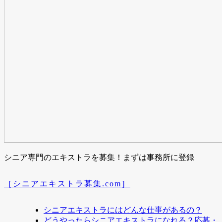
シニア専門のエキストラを募集！まずは事務所に登録
［シニアエキストラ募集.com］
シニアエキストラにはどんな仕事があるの？
どうやったらシニアエキストラになれる？応募・