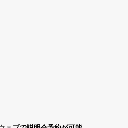
ウェブで説明会予約が可能