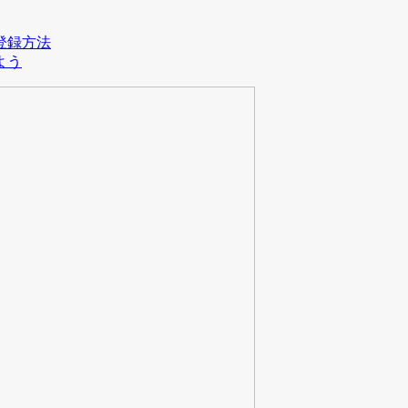
登録方法
よう