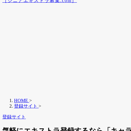
［シニアエキストラ募集.com］
HOME
>
登録サイト
>
登録サイト
気軽にエキストラ登録するなら「キャラ