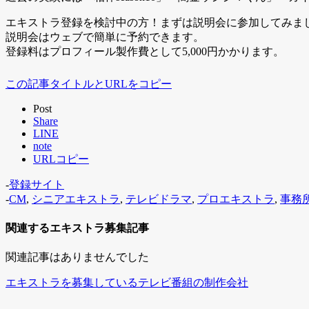
エキストラ登録を検討中の方！まずは説明会に参加してみま
説明会はウェブで簡単に予約できます。
登録料はプロフィール製作費として5,000円かかります。
この記事タイトルとURLをコピー
Post
Share
LINE
note
URLコピー
-
登録サイト
-
CM
,
シニアエキストラ
,
テレビドラマ
,
プロエキストラ
,
事務
関連するエキストラ募集記事
関連記事はありませんでした
エキストラを募集しているテレビ番組の制作会社