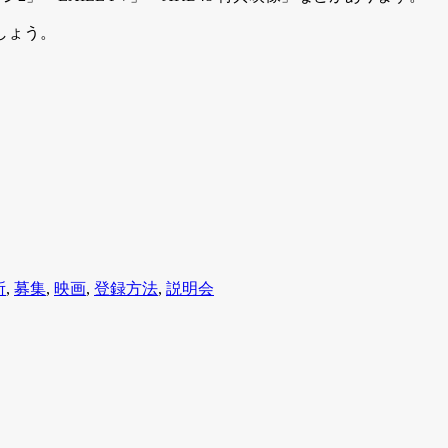
しょう。
所
,
募集
,
映画
,
登録方法
,
説明会