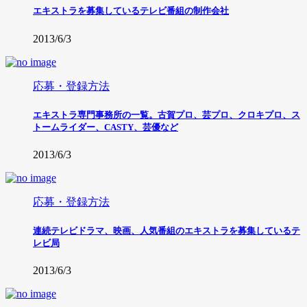
エキストラを募集しているテレビ番組の制作会社
2013/6/3
応募・登録方法
エキストラ専門事務所の一覧。古賀プロ、芸プロ、クロキプロ、ス
トームライダー、CASTY、芸優など
2013/6/3
応募・登録方法
連続テレビドラマ、映画、人気番組のエキストラを募集しているテ
レビ局
2013/6/3