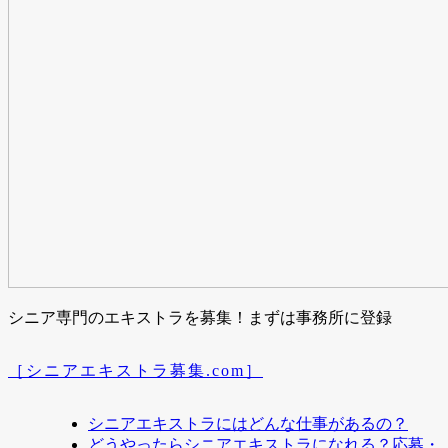
シニア専門のエキストラを募集！まずは事務所に登録
［シニアエキストラ募集.com］
シニアエキストラにはどんな仕事があるの？
どうやったらシニアエキストラになれる？応募・